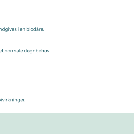
ndgives i en blodåre.
det normale døgnbehov.
ivirkninger.