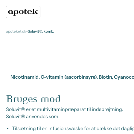
apoteket.dk
Soluvit®, komb.
Nicotinamid, C-vitamin (ascorbinsyre), Biotin, Cyanocob
Bruges mod
Soluvit® er et multivitaminpræparat til indsprøjtning.
Soluvit® anvendes som:
Tilsætning til en infusionsvæske for at dække det dagli