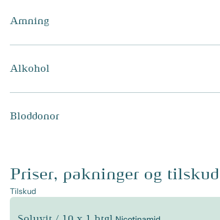
Amning
Alkohol
Bloddonor
Priser, pakninger og tilskud
Tilskud
Soluvit / 10 x 1 htgl.
Nicotinamid