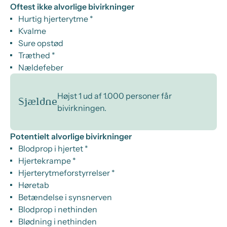
Oftest ikke alvorlige bivirkninger
Hurtig hjerterytme *
Kvalme
Sure opstød
Træthed *
Nældefeber
Højst 1 ud af 1.000 personer får
Sjældne
bivirkningen.
Potentielt alvorlige bivirkninger
Blodprop i hjertet *
Hjertekrampe *
Hjerterytmeforstyrrelser *
Høretab
Betændelse i synsnerven
Blodprop i nethinden
Blødning i nethinden