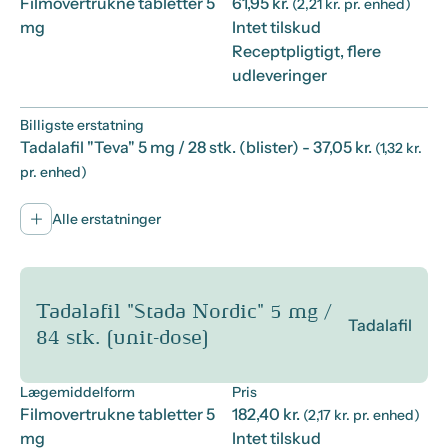
Filmovertrukne tabletter 5
61,95 kr.
(2,21 kr. pr. enhed)
mg
Intet tilskud
Receptpligtigt, flere
udleveringer
Billigste erstatning
Tadalafil "Teva" 5 mg / 28 stk. (blister)
- 37,05 kr.
(1,32 kr.
pr. enhed)
Alle erstatninger
Tadalafil "Stada Nordic" 5 mg /
Tadalafil
84 stk. (unit-dose)
Lægemiddelform
Pris
Filmovertrukne tabletter 5
182,40 kr.
(2,17 kr. pr. enhed)
mg
Intet tilskud