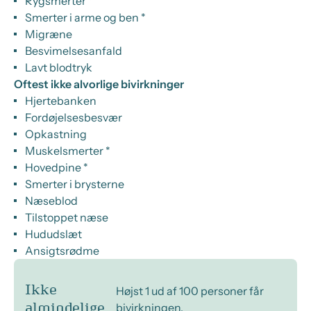
Rygsmerter *
Smerter i arme og ben *
Migræne
Besvimelsesanfald
Lavt blodtryk
Oftest ikke alvorlige bivirkninger
Hjertebanken
Fordøjelsesbesvær
Opkastning
Muskelsmerter *
Hovedpine *
Smerter i brysterne
Næseblod
Tilstoppet næse
Hududslæt
Ansigtsrødme
Ikke
Højst 1 ud af 100 personer får
bivirkningen.
almindelige