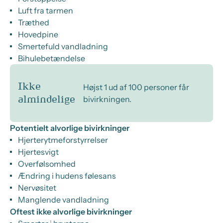
Luft fra tarmen
Træthed
Hovedpine
Smertefuld vandladning
Bihulebetændelse
Ikke
Højst 1 ud af 100 personer får
bivirkningen.
almindelige
Potentielt alvorlige bivirkninger
Hjerterytmeforstyrrelser
Hjertesvigt
Overfølsomhed
Ændring i hudens følesans
Nervøsitet
Manglende vandladning
Oftest ikke alvorlige bivirkninger