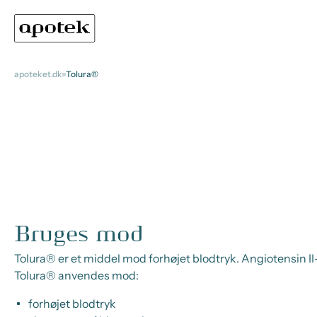
apoteket.dk
Tolura®
Bruges mod
Tolura® er et middel mod forhøjet blodtryk. Angiotensin II
Tolura® anvendes mod:
forhøjet blodtryk