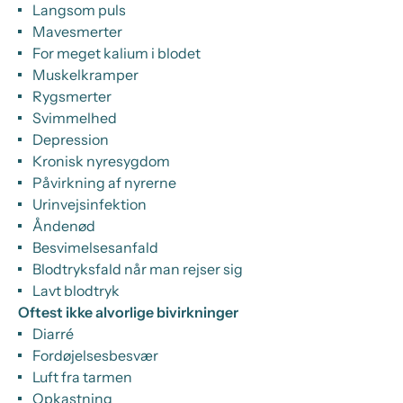
Langsom puls
Mavesmerter
For meget kalium i blodet
Muskelkramper
Rygsmerter
Svimmelhed
Depression
Kronisk nyresygdom
Påvirkning af nyrerne
Urinvejsinfektion
Åndenød
Besvimelsesanfald
Blodtryksfald når man rejser sig
Lavt blodtryk
Oftest ikke alvorlige bivirkninger
Diarré
Fordøjelsesbesvær
Luft fra tarmen
Opkastning