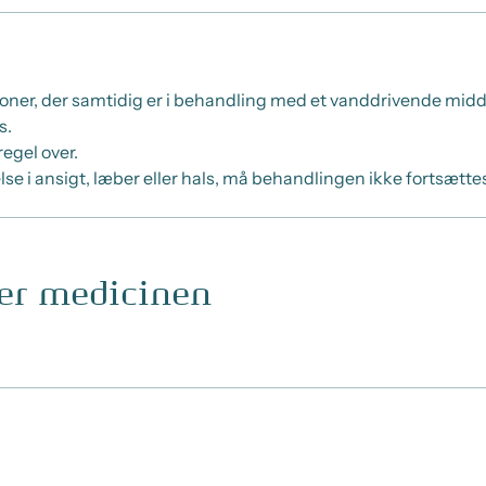
rsoner, der samtidig er i behandling med et vanddrivende mid
s.
gel over.
else i ansigt, læber eller hals, må behandlingen ikke fortsæt
ger medicinen