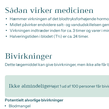
Sådan virker medicinen
Hæmmer virkningen af det blodtryksforhøjende hormon, 
Midlet påvirker endvidere salt- og vandudskillelsen g
Virkningen indtræder inden for ca. 3 timer og varer i mi
Halveringstiden i blodet (T½) er ca. 24 timer.
Bivirkninger
Dette lægemiddel kan give bivirkninger, men ikke alle får b
Ikke almindelige
Højst 1 ud af 100 personer får biv
Potentielt alvorlige bivirkninger
Blodmangel