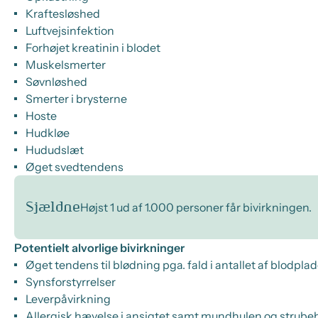
Kraftesløshed
Luftvejsinfektion
Forhøjet kreatinin i blodet
Muskelsmerter
Søvnløshed
Smerter i brysterne
Hoste
Hudkløe
Hududslæt
Øget svedtendens
Sjældne
Højst 1 ud af 1.000 personer får bivirkningen.
Potentielt alvorlige bivirkninger
Øget tendens til blødning pga. fald i antallet af blodplad
Synsforstyrrelser
Leverpåvirkning
Allergisk hævelse i ansigtet samt mundhulen og strub