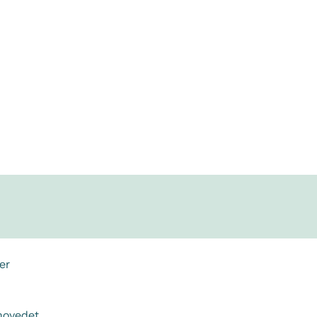
er
ehovedet