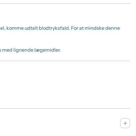
del, komme udtalt blodtryksfald. For at mindske denne
tes med lignende lægemidler.