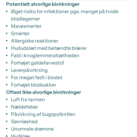
Potentielt alvorlige bivirkninger
Øget risiko for infektioner pga. mangel på hvide
blodlegemer
Mavesmerter
Smerter
Allergiske reaktioner
Hududslæt med betændte blærer
Fald i knoglemineraltætheden
Forhøjet galdefarvestof
Leverpåvirkning
For meget fedt i blodet
Forhøjet blodsukker
Oftest ikke alvorlige bivirkninger
Luft fra tarmen
Nældefeber
Påvirkning af bugspytkirtlen
Søvnløshed
Unormale drømme
Hudkløe