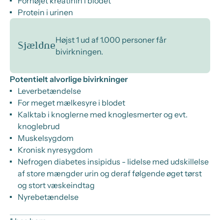
Forhøjet kreatinin i blodet
Protein i urinen
Højst 1 ud af 1.000 personer får
Sjældne
bivirkningen.
Potentielt alvorlige bivirkninger
Leverbetændelse
For meget mælkesyre i blodet
Kalktab i knoglerne med knoglesmerter og evt.
knoglebrud
Muskelsygdom
Kronisk nyresygdom
Nefrogen diabetes insipidus - lidelse med udskillelse
af store mængder urin og deraf følgende øget tørst
og stort væskeindtag
Nyrebetændelse