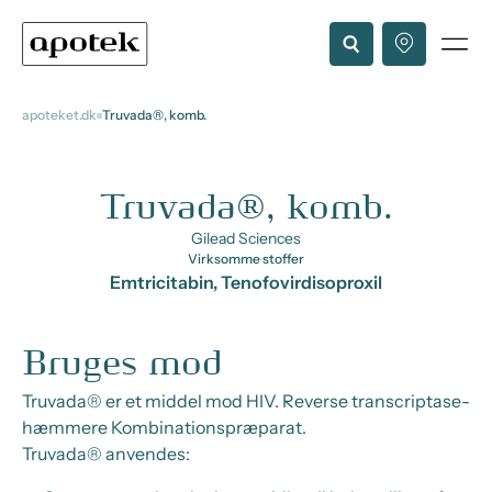
apoteket.dk
Truvada®, komb.
Truvada®, komb.
Gilead Sciences
Virksomme stoffer
Emtricitabin, Tenofovirdisoproxil
Bruges mod
Truvada® er et middel mod HIV. Reverse transcriptase-
hæmmere Kombinationspræparat.
Truvada® anvendes: