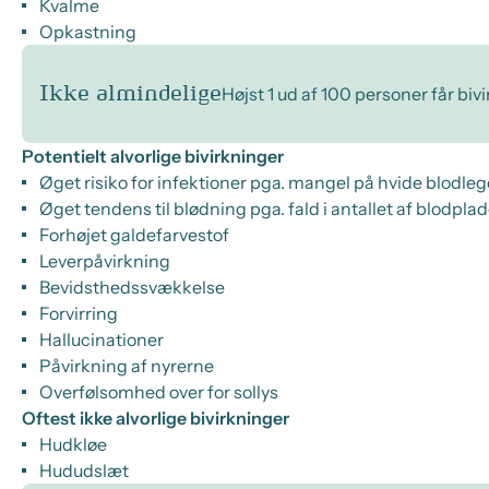
Kvalme
Opkastning
Ikke almindelige
Højst 1 ud af 100 personer får biv
Potentielt alvorlige bivirkninger
Øget risiko for infektioner pga. mangel på hvide blodle
Øget tendens til blødning pga. fald i antallet af blodplad
Forhøjet galdefarvestof
Leverpåvirkning
Bevidsthedssvækkelse
Forvirring
Hallucinationer
Påvirkning af nyrerne
Overfølsomhed over for sollys
Oftest ikke alvorlige bivirkninger
Hudkløe
Hududslæt