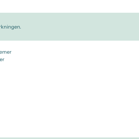
irkningen.
gemer
er