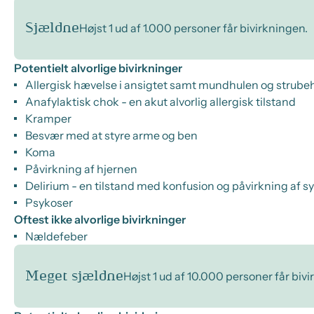
Sjældne
Højst 1 ud af 1.000 personer får bivirkningen.
Potentielt alvorlige bivirkninger
Allergisk hævelse i ansigtet samt mundhulen og strub
Anafylaktisk chok - en akut alvorlig allergisk tilstand
Kramper
Besvær med at styre arme og ben
Koma
Påvirkning af hjernen
Delirium - en tilstand med konfusion og påvirkning af s
Psykoser
Oftest ikke alvorlige bivirkninger
Nældefeber
Meget sjældne
Højst 1 ud af 10.000 personer får biv