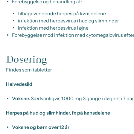
Forebyggelse og behandling af:
tilbagevendende herpes på kønsdelene
infektion med herpesvirus i hud og slimhinder
infektion med herpesvirus i øjne
Forebyggelse mod infektion med cytomegalovirus efter
Dosering
Findes som tabletter.
Helvedesild
Voksne.
Sædvanligvis 1.000 mg 3 gange i døgnet i 7 da
Herpes på hud og slimhinder, fx på kønsdelene
Voksne og børn over 12 år