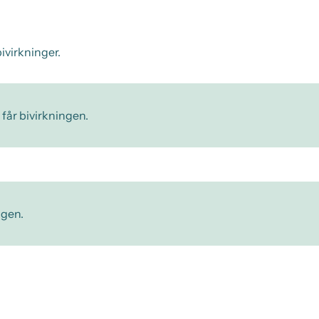
ivirkninger.
 får bivirkningen.
ngen.