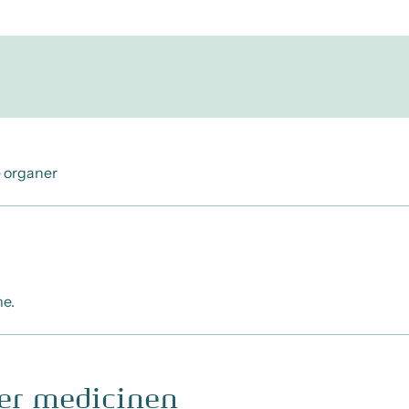
e organer
me.
ger medicinen