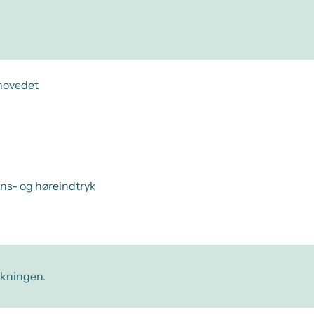
ehovedet
yns- og høreindtryk
irkningen.