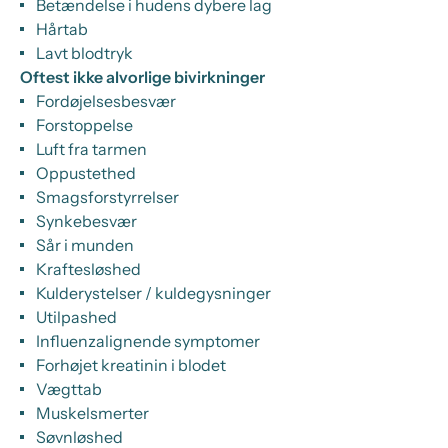
Betændelse i hudens dybere lag
Hårtab
Lavt blodtryk
Oftest ikke alvorlige bivirkninger
Fordøjelsesbesvær
Forstoppelse
Luft fra tarmen
Oppustethed
Smagsforstyrrelser
Synkebesvær
Sår i munden
Kraftesløshed
Kulderystelser / kuldegysninger
Utilpashed
Influenzalignende symptomer
Forhøjet kreatinin i blodet
Vægttab
Muskelsmerter
Søvnløshed