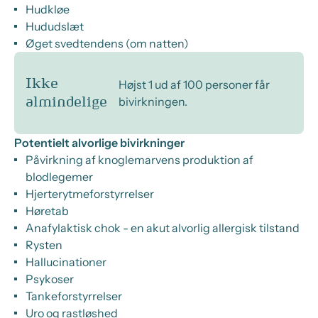
Hudkløe
Hududslæt
Øget svedtendens (om natten)
Ikke
Højst 1 ud af 100 personer får
bivirkningen.
almindelige
Potentielt alvorlige bivirkninger
Påvirkning af knoglemarvens produktion af
blodlegemer
Hjerterytmeforstyrrelser
Høretab
Anafylaktisk chok - en akut alvorlig allergisk tilstand
Rysten
Hallucinationer
Psykoser
Tankeforstyrrelser
Uro og rastløshed