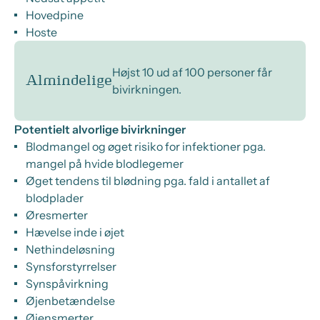
Hovedpine
Hoste
Højst 10 ud af 100 personer får
Almindelige
bivirkningen.
Potentielt alvorlige bivirkninger
Blodmangel og øget risiko for infektioner pga.
mangel på hvide blodlegemer
Øget tendens til blødning pga. fald i antallet af
blodplader
Øresmerter
Hævelse inde i øjet
Nethindeløsning
Synsforstyrrelser
Synspåvirkning
Øjenbetændelse
Øjensmerter