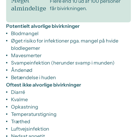
Meget
Flere end 10 ud af 100 personer
får bivirkningen.
almindelige
Potentielt alvorlige bivirkninger
Blodmangel
Øget risiko for infektioner pga. mangel på hvide
blodlegemer
Mavesmerter
Svampeinfektion (herunder svamp i munden)
Åndenød
Betændelse i huden
Oftest ikke alvorlige bivirkninger
Diarré
Kvalme
Opkastning
Temperaturstigning
Træthed
Luftvejsinfektion
Nedsat appetit