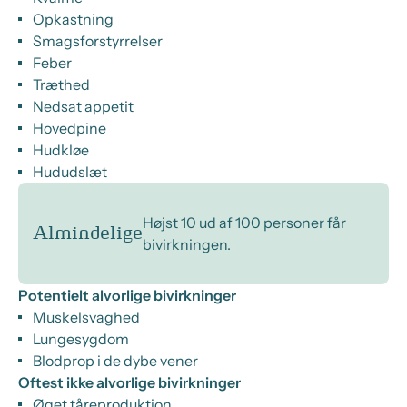
Opkastning
Smagsforstyrrelser
Feber
Træthed
Nedsat appetit
Hovedpine
Hudkløe
Hududslæt
Højst 10 ud af 100 personer får
Almindelige
bivirkningen.
Potentielt alvorlige bivirkninger
Muskelsvaghed
Lungesygdom
Blodprop i de dybe vener
Oftest ikke alvorlige bivirkninger
Øget tåreproduktion