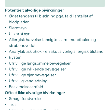
Potentielt alvorlige bivirkninger
Øget tendens til blødning pga. fald i antallet af
blodplader
Sløret syn
Uskarpt syn
Allergisk hævelse i ansigtet samt mundhulen og
strubehovedet
Anafylaktisk chok - en akut alvorlig allergisk tilstand
Rysten
Ufrivillige langsomme bevægelser
Ufrivillige rykkende bevægelser
Ufrivillige øjenbevægelser
Ufrivillig vandladning
Besvimelsesanfald
Oftest ikke alvorlige bivirkninger
Smagsforstyrrelser
Tics