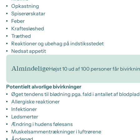
Opkastning
Spiserørskatar
Feber
Kraftesløshed
Træthed
Reaktioner og ubehag på indstiksstedet
Nedsat appetit
Almindelige
Højst 10 ud af 100 personer får bivirkni
Potentielt alvorlige bivirkninger
Øget tendens til blødning pga. fald i antallet af blodplad
Allergiske reaktioner
Infektioner
Ledsmerter
Ændring i hudens følesans
Muskelsammentrækninger i luftrørene
Åndenød