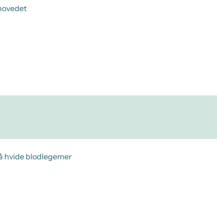
ehovedet
på hvide blodlegemer