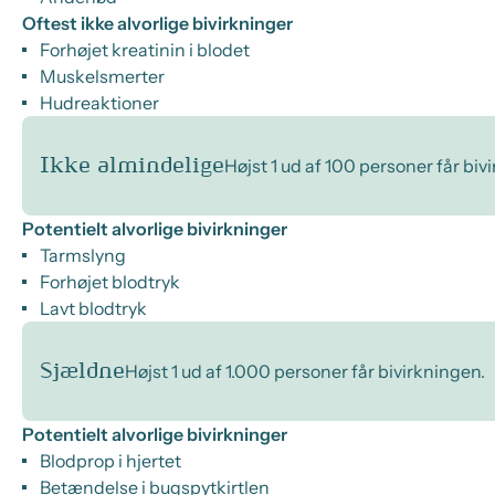
Oftest ikke alvorlige bivirkninger
Forhøjet kreatinin i blodet
Muskelsmerter
Hudreaktioner
Ikke almindelige
Højst 1 ud af 100 personer får biv
Potentielt alvorlige bivirkninger
Tarmslyng
Forhøjet blodtryk
Lavt blodtryk
Sjældne
Højst 1 ud af 1.000 personer får bivirkningen.
Potentielt alvorlige bivirkninger
Blodprop i hjertet
Betændelse i bugspytkirtlen