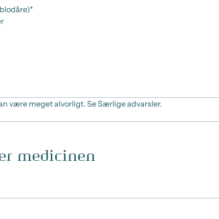
 blodåre)*
er
n være meget alvorligt. Se Særlige advarsler.
ger medicinen