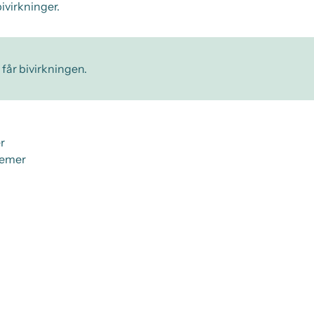
ivirkninger.
 får bivirkningen.
r
gemer