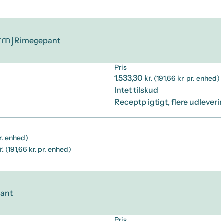
rm)
Rimegepant
Pris
1.533,30 kr.
(191,66 kr. pr. enhed)
Intet tilskud
Receptpligtigt, flere udlever
pr. enhed)
r.
(191,66 kr. pr. enhed)
ant
Pris