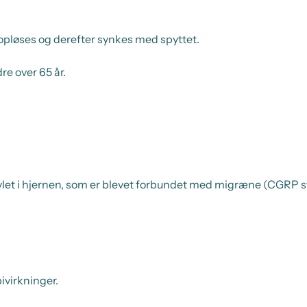
opløses og derefter synkes med spyttet.
e over 65 år.
ylet i hjernen, som er blevet forbundet med migræne (CGRP stå
ivirkninger.