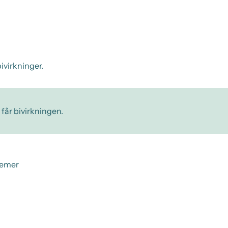
ivirkninger.
 får bivirkningen.
gemer