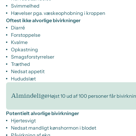
Svimmelhed
Hævelser pga. væskeophobning i kroppen
Oftest ikke alvorlige bivirkninger
Diarré
Forstoppelse
Kvalme
Opkastning
Smagsforstyrrelser
Træthed
Nedsat appetit
Hududslæt
Almindelige
Højst 10 ud af 100 personer får bivirkni
Potentielt alvorlige bivirkninger
Hjertesvigt
Nedsat mandligt kønshormon i blodet
Påvirkning af ekg