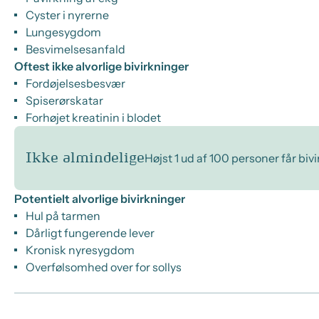
Cyster i nyrerne
Lungesygdom
Besvimelsesanfald
Oftest ikke alvorlige bivirkninger
Fordøjelsesbesvær
Spiserørskatar
Forhøjet kreatinin i blodet
Ikke almindelige
Højst 1 ud af 100 personer får biv
Potentielt alvorlige bivirkninger
Hul på tarmen
Dårligt fungerende lever
Kronisk nyresygdom
Overfølsomhed over for sollys