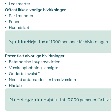
Ledsmerter
Oftest ikke alvorlige bivirkninger
Sår i munden
Feber
Hududslæt
Sjældne
Højst 1 ud af 1.000 personer får bivirkningen.
Potentielt alvorlige bivirkninger
Betændelse i bugspytkirtlen
Væskeophobning i ansigtet
Ondartet svulst *
Nedsat antal sædceller i sædvæsken
Hårtab
Meget sjældne
Højst 1 ud af 10.000 personer får biv