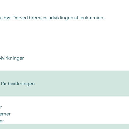
sidst dør. Derved bremses udviklingen af leukæmien.
ivirkninger.
 får bivirkningen.
r
gemer
er