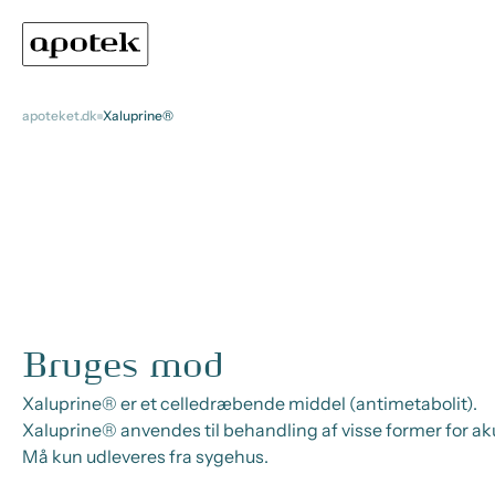
apoteket.dk
Xaluprine®
Bruges mod
Xaluprine® er et celledræbende middel (antimetabolit).
Xaluprine® anvendes til behandling af visse former for aku
Må kun udleveres fra sygehus.