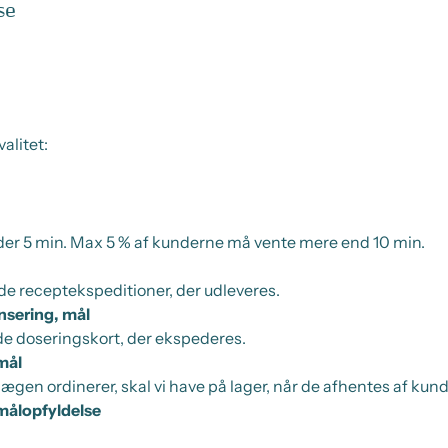
se
alitet:
er 5 min. Max 5 % af kunderne må vente mere end 10 min.
 de receptekspeditioner, der udleveres.
nsering, mål
 de doseringskort, der ekspederes.
mål
ægen ordinerer, skal vi have på lager, når de afhentes af kun
 målopfyldelse