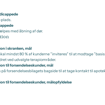
ndicappede
-plads.
icappede
hjælpes med åbning af dør.
tion
on i skranken, mål
kal mindst 80 % af kunderne ”inviteres” til at modtage ”basi
dret ved udvalgte terapiområder.
ion til forsendelseskunder, mål
å forsendelsesbilagets bagside til at tage kontakt til apote
ion til forsendelseskunder, målopfyldelse