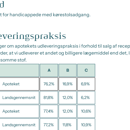
d
igt for handicappede med kørestolsadgang.
everingspraksis
er om apotekets udleveringspraksis i forhold til salg af rece
der, at vi udleverer et andet og billigere lægemiddel end det,
ksomme stof.
A
B
C
Apoteket
76,2%
16,9%
6,9%
Landsgennemsnit
81,8%
12,0%
6,2%
Apoteket
77,4%
12,0%
10,6%
Landsgennemsnit
77,2%
11,8%
10,9%