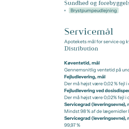
Sundhed og forebyggel
Brystpumpeudlejning
Servicemål
Apotekets mål for service og kv
Distribution
Køventetid, mål
Gennemsnitlig ventetid på und
Fejludlevering, mål
Der må højst være 0,02 % fejl i
Fejludlevering ved dosisdispe
Der må højst være 0,02% fejl i
Servicegrad (leveringsevne), 
Mindst 98 % af de lægemidler l
Servicegrad (leveringsevne),
99,97 %