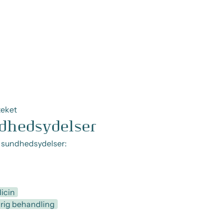
teket
dhedsydelser
e sundhedsydelser:
icin
rig behandling