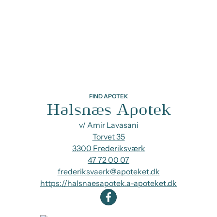
FIND APOTEK
Halsnæs Apotek
v/ Amir Lavasani
Torvet 35
3300 Frederiksværk
47 72 00 07
frederiksvaerk@apoteket.dk
https://halsnaesapotek.a-apoteket.dk