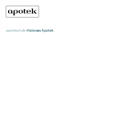
apoteket.dk
Halsnæs Apotek