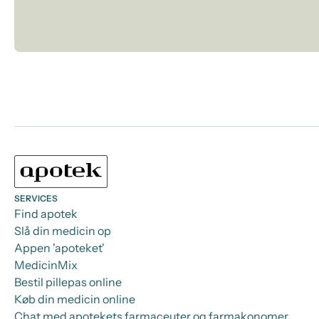
SERVICES
Find apotek
Slå din medicin op
Appen 'apoteket'
MedicinMix
Bestil pillepas online
Køb din medicin online
Chat med apotekets farmaceuter og farmakonomer