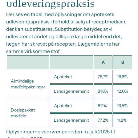
udleveringspraksis
Her ses en tabel med oplysninger om apotekets
udleveringspraksis i forhold til salg af receptmedicin,
der kan substitueres. Substitution betyder, at vi
udleverer et andet og billigere lægemiddel end det,
lægen har skrevet på recepten. Lægemidlerne har
samme virksomme stof.
A
B
Apoteket
76,7%
16,6%
Almindelige
medicinpakninger
Landsgennemsnit
81,8%
12,0%
Apoteket
81,1%
13,5%
Dosispakket
medicin
Landsgennemsnit
77,2%
11,8%
Oplysningerne vedrører perioden fra juli 2025 til