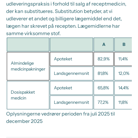
udleveringspraksis i forhold til salg af receptmedicin,
der kan substitueres. Substitution betyder, at vi
udleverer et andet og billigere lægemiddel end det,
lægen har skrevet på recepten. Lægemidlerne har
samme virksomme stof.
A
B
Apoteket
82,9%
11,4%
Almindelige
medicinpakninger
Landsgennemsnit
81,8%
12,0%
Apoteket
65,8%
14,4%
Dosispakket
medicin
Landsgennemsnit
77,2%
11,8%
Oplysningerne vedrører perioden fra juli 2025 til
december 2025