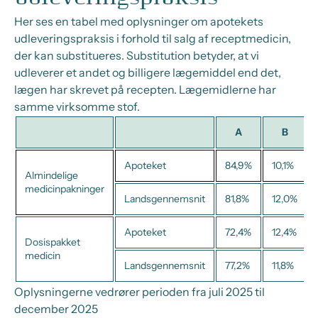
Her ses en tabel med oplysninger om apotekets
udleveringspraksis i forhold til salg af receptmedicin,
der kan substitueres. Substitution betyder, at vi
udleverer et andet og billigere lægemiddel end det,
lægen har skrevet på recepten. Lægemidlerne har
samme virksomme stof.
A
B
Apoteket
84,9%
10,1%
Almindelige
medicinpakninger
Landsgennemsnit
81,8%
12,0%
Apoteket
72,4%
12,4%
Dosispakket
medicin
Landsgennemsnit
77,2%
11,8%
Oplysningerne vedrører perioden fra juli 2025 til
december 2025