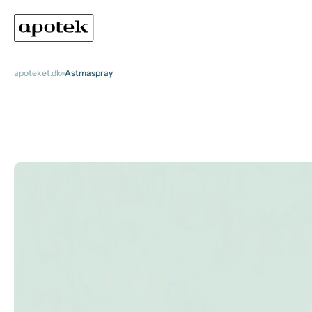
apoteket.dk
Astmaspray