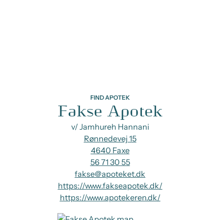
FIND APOTEK
Fakse Apotek
v/ Jamhureh Hannani
Rønnedevej 15
4640 Faxe
56 71 30 55
fakse@apoteket.dk
https://www.fakseapotek.dk/
https://www.apotekeren.dk/