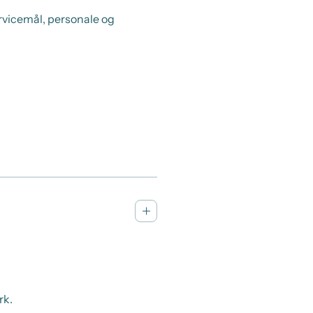
rvicemål, personale og
rk.