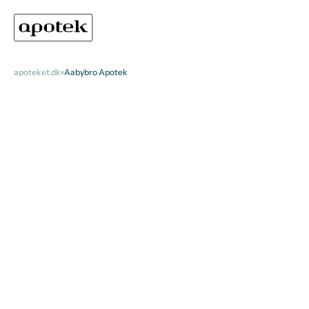
apoteket.dk
Aabybro Apotek