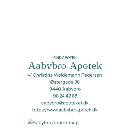
FIND APOTEK
Aabybro Apotek
v/ Christina Weidemann Pedersen
Østergade 36
9440 Aabybro
98 24 42 88
aabybro@apoteket.dk
https://www.aabybroapotek.dk