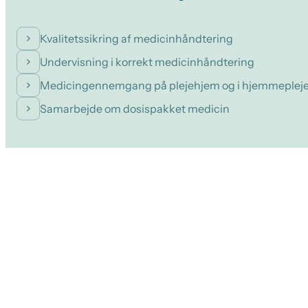
Kvalitetssikring af medicinhåndtering
Undervisning i korrekt medicinhåndtering
Medicingennemgang på plejehjem og i hjemmeplej
Samarbejde om dosispakket medicin