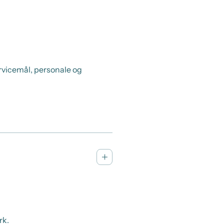
rvicemål, personale og
rk.