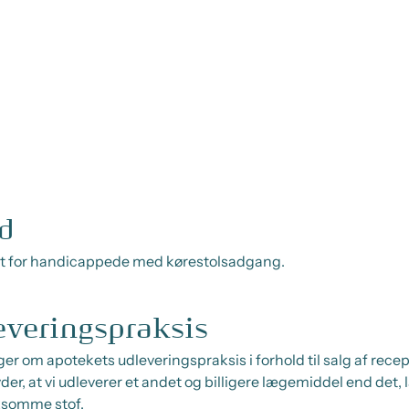
d
igt for handicappede med kørestolsadgang.
everingspraksis
er om apotekets udleveringspraksis i forhold til salg af rece
der, at vi udleverer et andet og billigere lægemiddel end det,
ksomme stof.