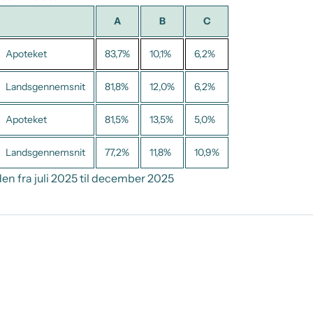
A
B
C
Apoteket
83,7%
10,1%
6,2%
Landsgennemsnit
81,8%
12,0%
6,2%
Apoteket
81,5%
13,5%
5,0%
Landsgennemsnit
77,2%
11,8%
10,9%
en fra juli 2025 til december 2025