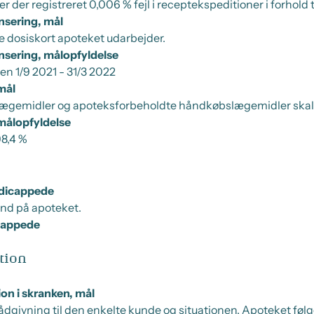
er der registreret 0,006 % fejl i receptekspeditioner i forhold t
nsering, mål
de dosiskort apoteket udarbejder.
nsering, målopfyldelse
oden 1/9 2021 - 31/3 2022
mål
 lægemidler og apoteksforbeholdte håndkøbslægemidler skal 
 målopfyldelse
98,4 %
ndicappede
nd på apoteket.
icappede
tion
on i skranken, mål
 rådgivning til den enkelte kunde og situationen. Apoteket fø