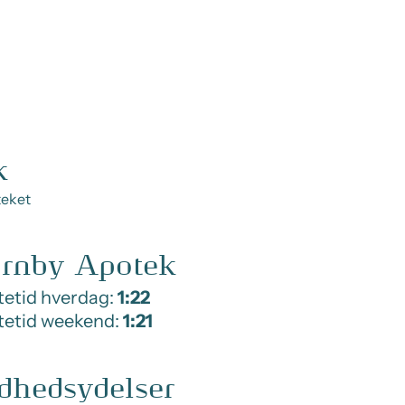
k
teket
årnby Apotek
etid hverdag:
1:22
tetid weekend:
1:21
dhedsydelser