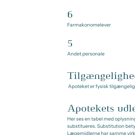
6
Farmakonomelever
5
Andet personale
Tilgængelighe
Apoteket er fysisk tilgængel
Apotekets udl
Her ses en tabel med oplysning
substitueres. Substitution bety
Lægemidlerne har samme vir