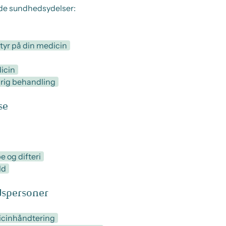
nde sundhedsydelser:
yr på din medicin
icin
rig behandling
se
 og difteri
ld
spersoner
icinhåndtering