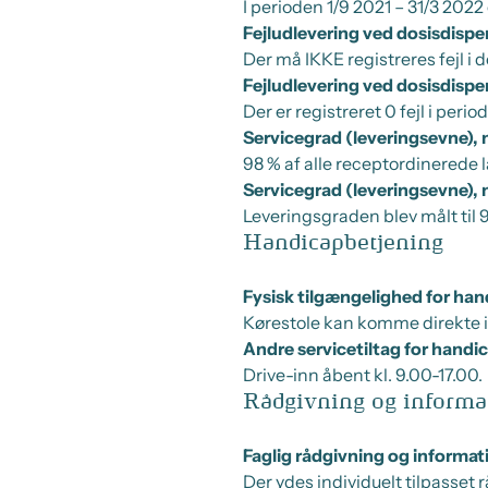
I perioden 1/9 2021 – 31/3 2022 
Fejludlevering ved dosisdispe
Der må IKKE registreres fejl i 
Fejludlevering ved dosisdispe
Der er registreret 0 fejl i peri
Servicegrad (leveringsevne), 
98 % af alle receptordinerede
Servicegrad (leveringsevne),
Leveringsgraden blev målt til 
Handicapbetjening
Fysisk tilgængelighed for ha
Kørestole kan komme direkte i
Andre servicetiltag for hand
Drive-inn åbent kl. 9.00-17.00.
Rådgivning og informa
Faglig rådgivning og informati
Der ydes individuelt tilpasset