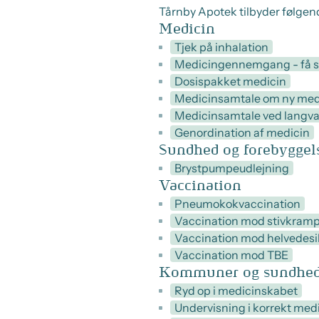
Tårnby Apotek tilbyder følge
Medicin
Tjek på inhalation
Medicingennemgang - få st
Dosispakket medicin
Medicinsamtale om ny med
Medicinsamtale ved langva
Genordination af medicin
Sundhed og forebyggel
Brystpumpeudlejning
Vaccination
Pneumokokvaccination
Vaccination mod stivkrampe
Vaccination mod helvedesi
Vaccination mod TBE
Kommuner og sundhed
Ryd op i medicinskabet
Undervisning i korrekt med