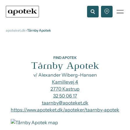
apoteket.dk
Tårnby Apotek
FIND APOTEK
Tårnby Apotek
v/ Alexander Wiberg-Hansen
Kamillevej 4
2770 Kastrup
32 50 06 17
taarnby@apoteket.dk
https://www.apoteket.dk/apoteker/taarnby-apotek