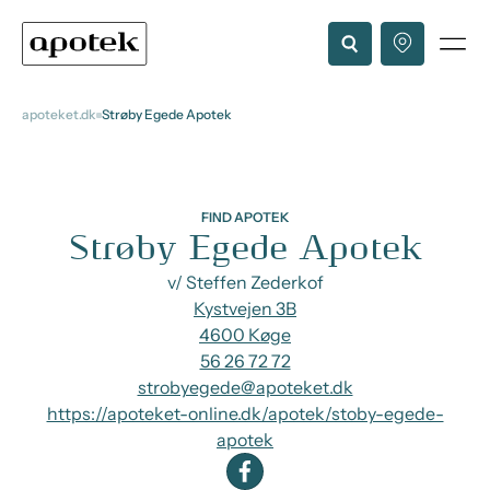
apoteket.dk
Strøby Egede Apotek
FIND APOTEK
Strøby Egede Apotek
v/ Steffen Zederkof
Kystvejen 3B
4600 Køge
56 26 72 72
strobyegede@apoteket.dk
https://apoteket-online.dk/apotek/stoby-egede-
apotek