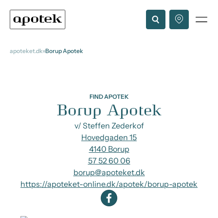
apoteket.dk
Borup Apotek
FIND APOTEK
Borup Apotek
v/ Steffen Zederkof
Hovedgaden 15
4140 Borup
57 52 60 06
borup@apoteket.dk
https://apoteket-online.dk/apotek/borup-apotek