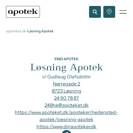
apoteket.dk
Løsning Apotek
FIND APOTEK
Løsning Apotek
v/ Gudlaug Olafsdottir
Nørregade 2
8723 Løsning
24 90 78 87
248he@apoteket.dk
https://www.apoteket.dk/apoteker/hedensted-
apotek/loesning-apotek
https://www.dinapoteker.dk