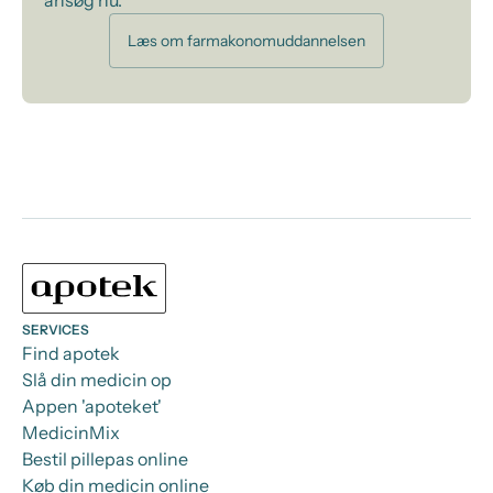
ansøg nu.
Læs om farmakonomuddannelsen
SERVICES
Find apotek
Slå din medicin op
Appen 'apoteket'
MedicinMix
Bestil pillepas online
Køb din medicin online