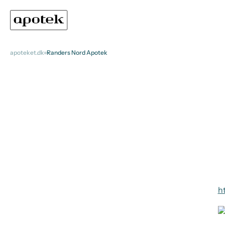
apoteket.dk
Randers Nord Apotek
h