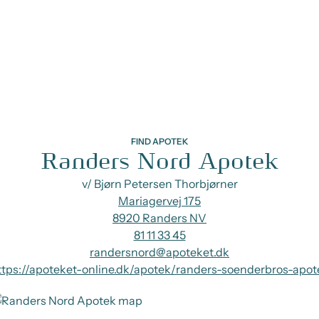
FIND APOTEK
Randers Nord Apotek
v/ Bjørn Petersen Thorbjørner
Mariagervej 175
8920 Randers NV
81 11 33 45
randersnord@apoteket.dk
ttps://apoteket-online.dk/apotek/randers-soenderbros-apot