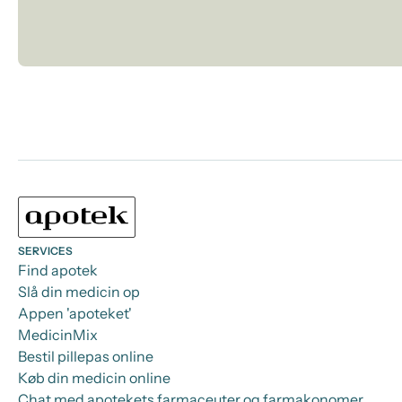
SERVICES
Find apotek
Slå din medicin op
Appen 'apoteket'
MedicinMix
Bestil pillepas online
Køb din medicin online
Chat med apotekets farmaceuter og farmakonomer