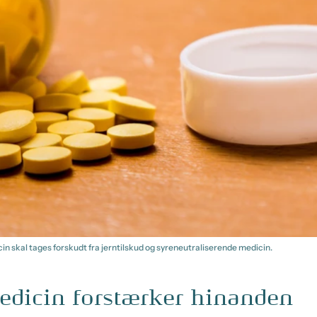
in skal tages forskudt fra jerntilskud og syreneutraliserende medicin.
edicin forstærker hinanden