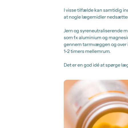
I visse tilfælde kan samtidig i
at nogle lægemidler nedsætter
Jern og syreneutraliserende m
som fx aluminium og magnesium
gennem tarmvæggen og over i b
1-2 timers mellemrum.
Det er en god idé at spørge læ