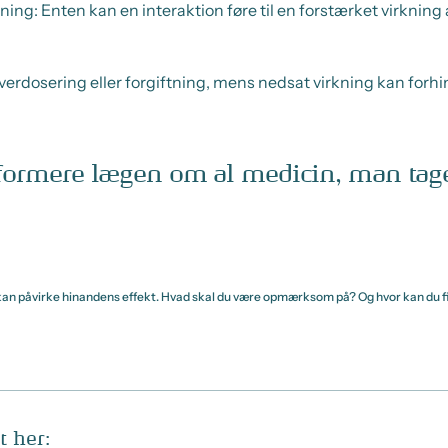
ning: Enten kan en interaktion føre til en forstærket virkning a
verdosering eller forgiftning, mens nedsat virkning kan forhi
informere lægen om al medicin, man tage
 kan påvirke hinandens effekt. Hvad skal du være opmærksom på? Og hvor kan du f
t her: