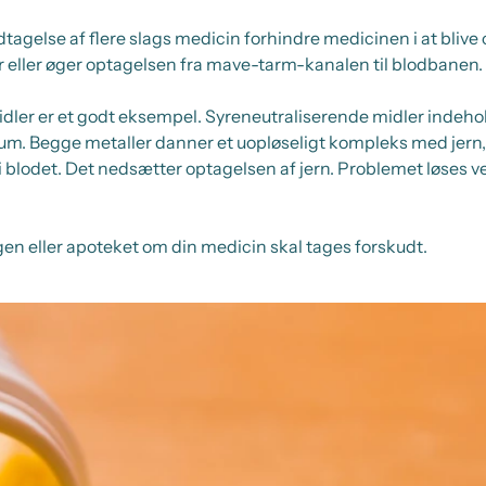
ndtagelse af flere slags medicin forhindre medicinen i at blive 
 eller øger optagelsen fra mave-tarm-kanalen til blodbanen.
idler er et godt eksempel. Syreneutraliserende midler indeho
. Begge metaller danner et uopløseligt kompleks med jern, s
lodet. Det nedsætter optagelsen af jern. Problemet løses v
gen eller apoteket om din medicin skal tages forskudt.