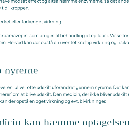
have modsat effekt og altså hæmme enzymerne, så det andet
 tid i kroppen.
rket eller forlænget virkning.
rbamazepin, som bruges til behandling af epilepsi. Visse f
 Herved kan der opstå en uventet kraftig virkning og risiko 
a nyrerne
everen, bliver ofte udskilt uforandret gennem nyrerne. Det kan
rer’ om at blive udskilt. Den medicin, der ikke bliver udskilt 
an der opstå en øget virkning og evt. bivirkninger.
edicin kan hæmme optagelsen 