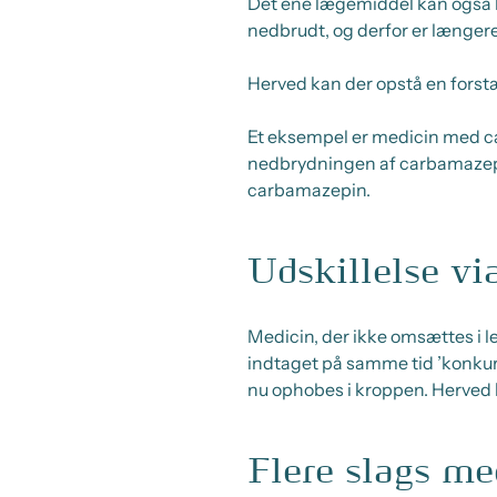
Det ene lægemiddel kan også 
nedbrudt, og derfor er længere
Herved kan der opstå en forstæ
Et eksempel er medicin med ca
nedbrydningen af carbamazepin.
carbamazepin.
Udskillelse vi
Medicin, der ikke omsættes i l
indtaget på samme tid ’konkurre
nu ophobes i kroppen. Herved k
Flere slags m