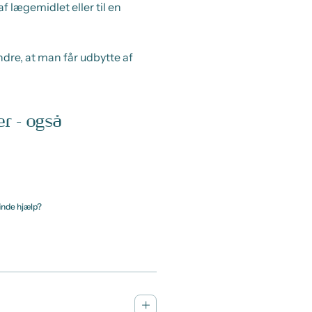
f lægemidlet eller til en
ndre, at man får udbytte af
r - også
inde hjælp?