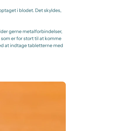
optaget i blodet. Det skyldes,
lder gerne metalforbindelser,
om er for stort til at komme
ed at indtage tabletterne med