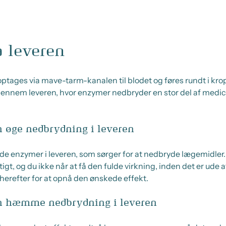
a leveren
, optages via mave-tarm-kanalen til blodet og føres rundt i krop
 igennem leveren, hvor enzymer nedbryder en stor del af med
n øge nedbrydning i leveren
e enzymer i leveren, som sørger for at nedbryde lægemidler.
t, og du ikke når at få den fulde virkning, inden det er ude af
 herefter for at opnå den ønskede effekt.
an hæmme nedbrydning i leveren