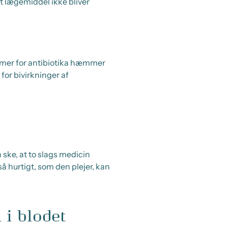
 lægemiddel ikke bliver
ormer for antibiotika hæmmer
for bivirkninger af
 ske, at to slags medicin
så hurtigt, som den plejer, kan
i blodet