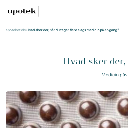
apoteket.dk
Hvad sker der, når du tager flere slags medicin på en gang?
Hvad sker der,
Medicin påvi