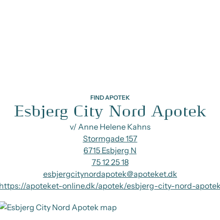
FIND APOTEK
Esbjerg City Nord Apotek
v/ Anne Helene Kahns
Stormgade 157
6715 Esbjerg N
75 12 25 18
esbjergcitynordapotek@apoteket.dk
https://apoteket-online.dk/apotek/esbjerg-city-nord-apote