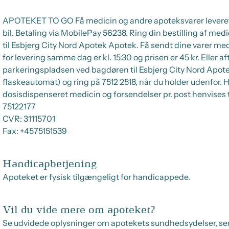
APOTEKET TO GO Få medicin og andre apoteksvarer leveret hj
bil. Betaling via MobilePay 56238. Ring din bestilling af me
til Esbjerg City Nord Apotek Apotek. Få sendt dine varer med
for levering samme dag er kl. 15:30 og prisen er 45 kr. Eller af
parkeringspladsen ved bagdøren til Esbjerg City Nord Apotek 
flaskeautomat) og ring på 7512 2518, når du holder udenfor. 
dosisdispenseret medicin og forsendelser pr. post henvises ti
75122177
CVR:
31115701
Fax:
+4575151539
Handicapbetjening
Apoteket er fysisk tilgængeligt for handicappede.
Vil du vide mere om apoteket?
Se udvidede oplysninger om apotekets sundhedsydelser, se