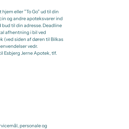
em eller ”To Go” ud til din
dicin og andre apoteksvarer ind
 bud til din adresse. Deadline
tal afhentning i bil ved
(ved siden af døren til Bilkas
Henvendelser vedr.
l Esbjerg Jerne Apotek, tlf.
rvicemål, personale og