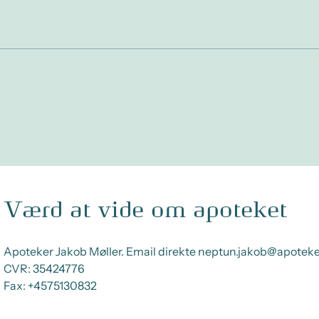
Værd at vide om apoteket
Apoteker Jakob Møller. Email direkte neptun.jakob@apoteke
CVR:
35424776
Fax:
+4575130832