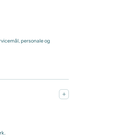
rvicemål, personale og
rk.