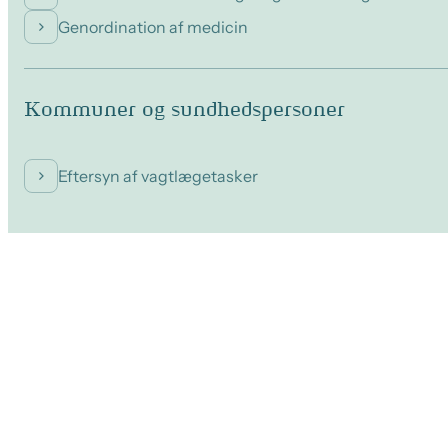
Genordination af medicin
Kommuner og sundhedspersoner
Eftersyn af vagtlægetasker