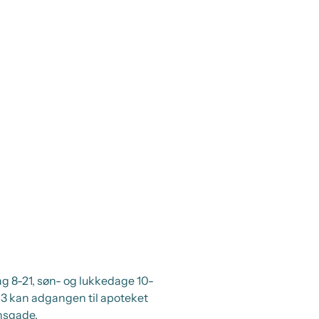
ag 8-21, søn- og lukkedage 10-
13 kan adgangen til apoteket
nsgade.