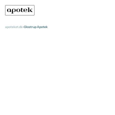
apoteket.dk
Glostrup Apotek