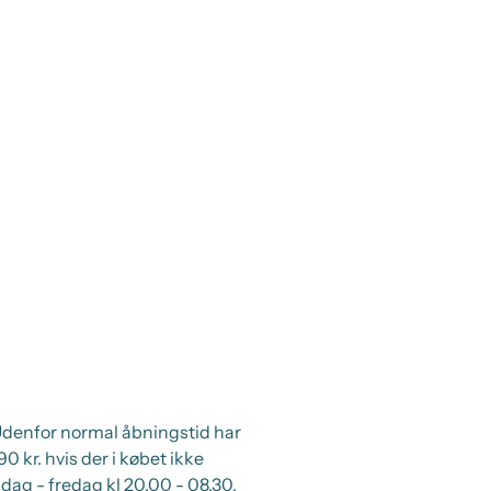
 Udenfor normal åbningstid har
 kr. hvis der i købet ikke
ag - fredag kl 20.00 - 08.30.