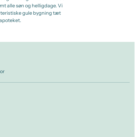
amt alle søn og helligdage. Vi
kteristiske gule bygning tæt
 apoteket.
for