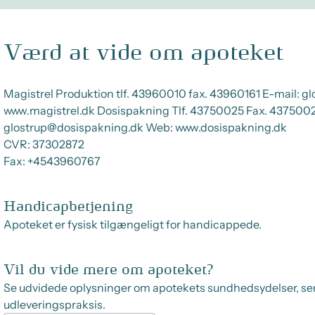
Værd at vide om apoteket
Magistrel Produktion tlf. 43960010 fax. 43960161 E-mail: 
www.magistrel.dk Dosispakning Tlf. 43750025 Fax. 4375002
glostrup@dosispakning.dk Web: www.dosispakning.dk
CVR:
37302872
Fax:
+4543960767
Handicapbetjening
Apoteket er fysisk tilgængeligt for handicappede.
Vil du vide mere om apoteket?
Se udvidede oplysninger om apotekets sundhedsydelser, se
udleveringspraksis.