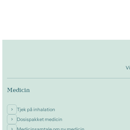
Vi
Medicin
Tjek på inhalation
Dosispakket medicin
Medicinsamtale om ny medicin