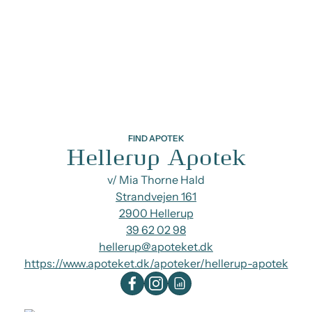
FIND APOTEK
Hellerup Apotek
v/ Mia Thorne Hald
Strandvejen 161
2900 Hellerup
39 62 02 98
hellerup@apoteket.dk
https://www.apoteket.dk/apoteker/hellerup-apotek