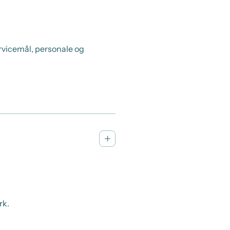
rvicemål, personale og
rk.