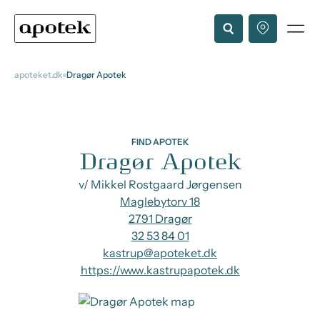
apoteket.dk
Dragør Apotek
FIND APOTEK
Dragør Apotek
v/ Mikkel Rostgaard Jørgensen
Maglebytorv 18
2791 Dragør
32 53 84 01
kastrup@apoteket.dk
https://www.kastrupapotek.dk