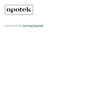
apoteket.dk
Lemvig Apotek