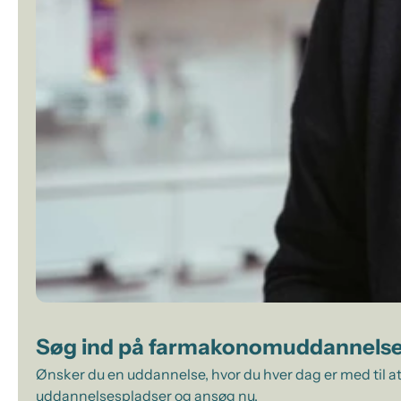
Søg ind på farmakonomuddannels
Ønsker du en uddannelse, hvor du hver dag er med til at
uddannelsespladser og ansøg nu.