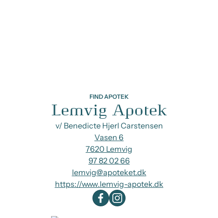
FIND APOTEK
Lemvig Apotek
v/ Benedicte Hjerl Carstensen
Vasen 6
7620 Lemvig
97 82 02 66
lemvig@apoteket.dk
https://www.lemvig-apotek.dk