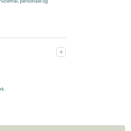
rvicemål, personale og
rk.