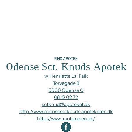
FIND APOTEK
Odense Sct. Knuds Apotek
v/ Henriette Lai Falk
Torvegade 8
5000 Odense C
66 12 02 72
sctknud@apoteket.dk
http://www.odensesctknuds.apotekeren.dk
http://www.apotekeren.dk/