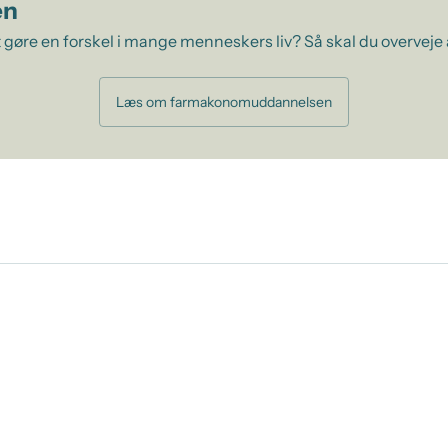
en
 gøre en forskel i mange menneskers liv? Så skal du overveje
Læs om farmakonomuddannelsen