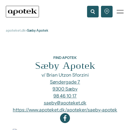
apoteket.dk
Sæby Apotek
FIND APOTEK
Sæby Apotek
v/ Brian Utzon Sforzini
Søndergade 7
9300 Sæby
98 46 10 17
saeby@apoteket.dk
https://www.apoteket.dk/apoteker/saeby-apotek