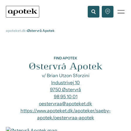
apoteket.dk
Østervrå Apotek
FIND APOTEK
Østervrå Apotek
v/ Brian Utzon Sforzini
Industrivej 10
9750 Østervrå
98 95 10 01
oestervraa@apoteket.dk
https://www.apoteket.dk/apoteker/saeby-
apotek/oestervraa-apotek