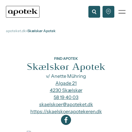
apoteket.dk
Skælskør Apotek
FIND APOTEK
Skælskør Apotek
v/ Anette Mühring
Algade 21
4230 Skælskør
58 19 40 03
skaelskoer@apoteket.dk
https://skaelskoer.apotekeren.dk