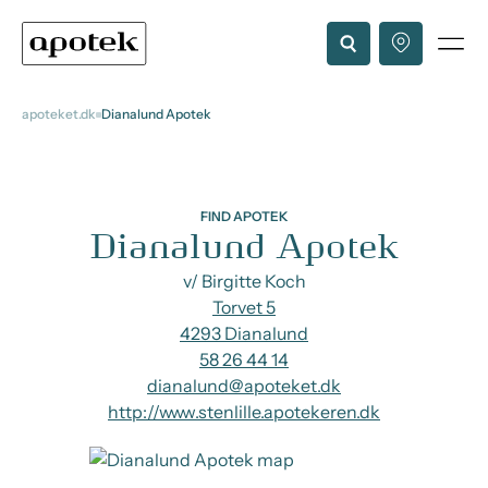
apoteket.dk
Dianalund Apotek
FIND APOTEK
Dianalund Apotek
v/ Birgitte Koch
Torvet 5
4293 Dianalund
58 26 44 14
dianalund@apoteket.dk
http://www.stenlille.apotekeren.dk