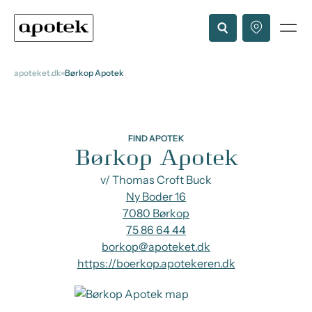
apoteket.dk
Børkop Apotek
FIND APOTEK
Børkop Apotek
v/ Thomas Croft Buck
Ny Boder 16
7080 Børkop
75 86 64 44
borkop@apoteket.dk
https://boerkop.apotekeren.dk