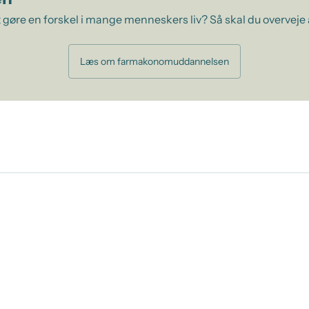
 gøre en forskel i mange menneskers liv? Så skal du overveje
Læs om farmakonomuddannelsen