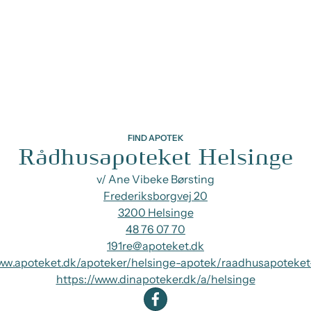
FIND APOTEK
Rådhusapoteket Helsinge
v/ Ane Vibeke Børsting
Frederiksborgvej 20
3200 Helsinge
48 76 07 70
191re@apoteket.dk
www.apoteket.dk/apoteker/helsinge-apotek/raadhusapoteket
https://www.dinapoteker.dk/a/helsinge